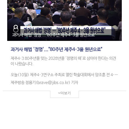
추가 신청은 2028년 2월까지 가능합니다.
과거사 해법 '정명'..."80주년 제주4·3을 원년으로"
과거사 해법 '정명'..."80주년 제주4·3을 원년으로"
제주4·3 80주년을 맞는 2028년을 '정명의 해'로 삼아야 한다는 의견
이 나왔습니다.
오늘(10일) 제주4·3연구소 주최로 열린 학술대회에서 양조훈 전 4·3
평화재단 이사장은 국가폭력을 동반한 과거사는 이름을 어떻게 정하느
제주방송 정용기(brave@jibs.co.kr) 기자
냐에 따라 해결의 방향타가 결정된다고 강조했습니다.
더보기
4·3의 세계기록유산 등재, 국가보상, 추가 진상 조사 등이 진행되고 있
는 만큼, 정명운동의 적절한 시기가 왔다고 설명했습니다.
이어 4·3 80주년인 2028년을 정명의 해로 삼고 공감대를 쌓을 수 있
는 정명 운동과 캠페인을 필요성을 제안했습니다.