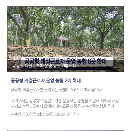
서귀포시 동부지역까지 확대됐습니다.
제주는 내일 낮부터 모레 늦은 밤 사이 산지와 한라산 남쪽 지역을 중심
으로 비가 내리는 곳이 있겠고, 당분간 낮 기온이 올라 무더운 날씨가 이
어지겠습니다.
내일(11일) 아침 최저기온은 25도에서 26도, 낮 최고기온은 30도에
서 32도로 평년보다 높을 것으로 에상됩니다.
바다 날씹니다.
공공형 계절근로자 운영 농협 2배 확대
남해서부서쪽먼바다와 제주도 북부 앞바다에 풍랑예비특보가 발효된
가운데 초속 9~18m의 강풍과 함께 최고 5.5m의 높은 물결이 일겠습
니다.
공공형 계절근로자 운영 농협 2배 확대
항해나 조업하는 선박은 각별한 주의가 요구됩니다.
공공형 계절근로자를 운영하는 농협이 6곳으로 확대됩니다.
내일 대부분 지역에는 구름 많거나 흐린 날씨를 보이는 가운데 낮 최고
서귀포시는 공공형 계절근로자를 운용하는 농협을 지난해 위미와 대정,
기온은 대구 35도, 청주, 전주 34도의 기온을 보이겠습니다.
서귀포 농협 3곳에서 올해부터는 효돈과 중문,제주감귤농협을 추가해
모두 6개 농협에서 운용하기로 했습니다.
제주방송 조창범(cbcho@jibs.co.kr) 기자
일본 도쿄는 흐리고, 중국 베이징과, 인도 뉴델리는 비가 내리겠습니다.
이에 따라 130여명 수준이던 계절근로자를 올해는 2배 수준인 280명
제주는 수요일부터 비날씨를 보이겠습니다.
을 선발해 230명은 감귤 수확기인 11월부터, 대정 농협에서 선발할