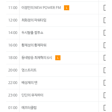
11:00
이정민의 NEW POWER FM
L
A
12:00
최화정의 파워타임
A
14:00
두시탈출 컬투쇼
A
16:00
황제성의 황제파워
A
18:00
동네방송 최재혁의 6시
L
A
20:00
영스트리트
A
22:00
배성재의 텐
A
23:00
딘딘의 뮤직하이
A
01:00
애프터클럽
A