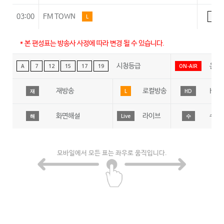
03:00
FM TOWN
L
A
* 본 편성표는 방송사 사정에 따라 변경 될 수 있습니다.
시청등급
온에
A
7
12
15
17
19
ON-AIR
재방송
로컬방송
HD
재
L
HD
화면해설
라이브
수어
해
Live
수
모바일에서 모든 표는 좌우로 움직입니다.