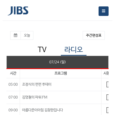
오늘
주간편성표
TV
라디오
07/24 (일)
시간
프로그램
시청등
05:00
조정식의 펀펀 투데이
A
07:00
김영철의 파워 FM
A
09:00
아름다운이아침 김창완입니다
A