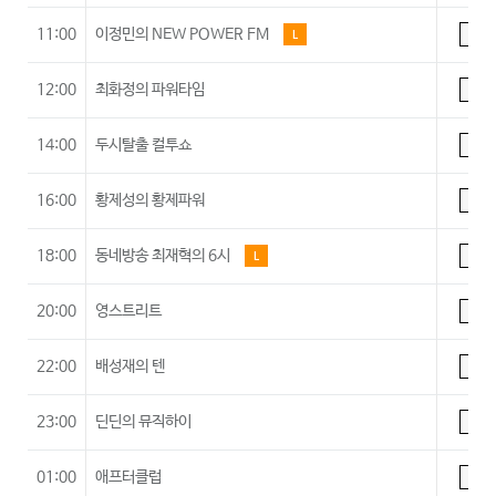
11:00
이정민의 NEW POWER FM
L
A
12:00
최화정의 파워타임
A
14:00
두시탈출 컬투쇼
A
16:00
황제성의 황제파워
A
18:00
동네방송 최재혁의 6시
L
A
20:00
영스트리트
A
22:00
배성재의 텐
A
23:00
딘딘의 뮤직하이
A
01:00
애프터클럽
A