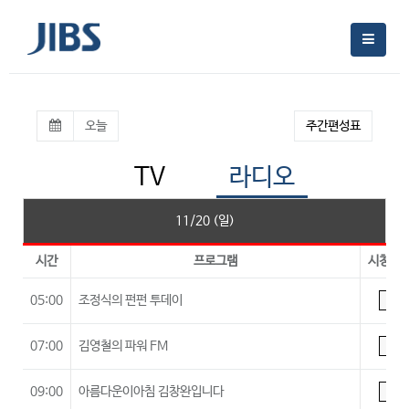
오늘
주간편성표
TV
라디오
11/20 (일)
시간
프로그램
시청등
05:00
조정식의 펀펀 투데이
A
07:00
김영철의 파워 FM
A
09:00
아름다운이아침 김창완입니다
A