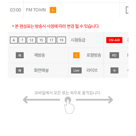
03:00
FM TOWN
L
A
* 본 편성표는 방송사 사정에 따라 변경 될 수 있습니다.
시청등급
온에
A
7
12
15
17
19
ON-AIR
재방송
로컬방송
HD
재
L
HD
화면해설
라이브
수어
해
Live
수
모바일에서 모든 표는 좌우로 움직입니다.