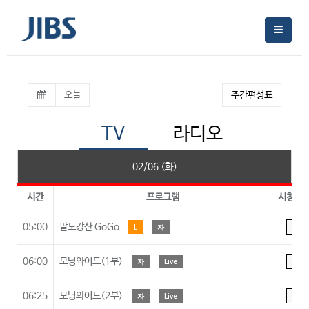
오늘
주간편성표
TV
라디오
02/06 (화)
시간
프로그램
시청등
05:00
팔도강산 GoGo
L
자
A
06:00
모닝와이드(1부)
자
Live
A
06:25
모닝와이드(2부)
자
Live
A