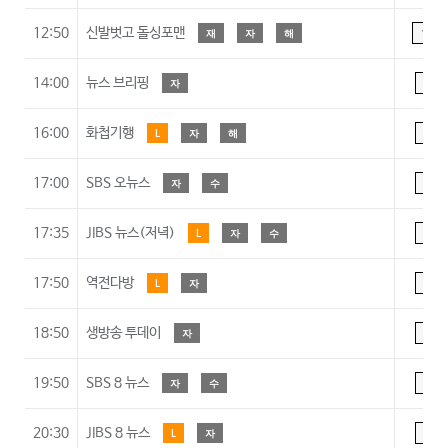
12:50
신발벗고 돌싱포맨
재
자
해
15
14:00
뉴스 브리핑
자
A
16:00
화첩기행
L
자
해
A
17:00
SBS 오뉴스
자
수
A
17:35
JIBS 뉴스(저녁)
L
자
수
A
17:50
역전다방
L
자
A
18:50
생방송 투데이
자
A
19:50
SBS 8 뉴스
자
수
A
20:30
JIBS 8 뉴스
L
자
A