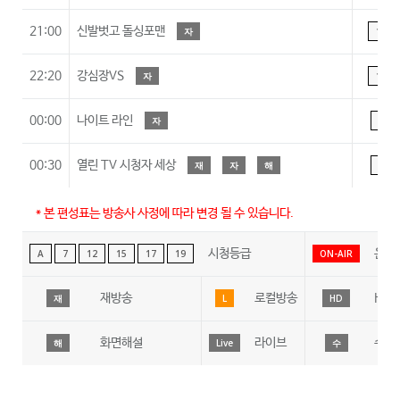
21:00
신발벗고 돌싱포맨
자
15
22:20
강심장VS
자
15
00:00
나이트 라인
자
A
00:30
열린 TV 시청자 세상
재
자
해
A
* 본 편성표는 방송사 사정에 따라 변경 될 수 있습니다.
시청등급
온에
A
7
12
15
17
19
ON-AIR
재방송
로컬방송
HD
재
L
HD
화면해설
라이브
수어
해
Live
수