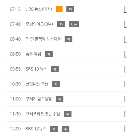
07:15
JIBS 뉴스(아침)
L
자
A
07:40
모닝와이드(3부)
자
Live
A
08:40
맨 인 블랙박스 스페셜
자
A
08:50
좋은 아침
자
A
09:55
SBS 10 뉴스
자
A
10:30
살맛나는 오늘
자
A
11:00
꾸러기 탐구생활
자
7
11:30
요리조리 맛있는 수업
자
7
12:00
SBS 12뉴스
자
수
A