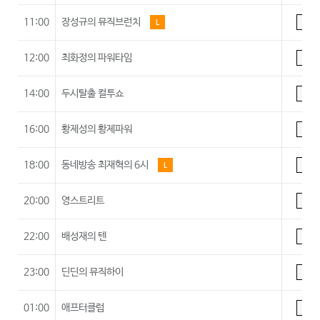
11:00
장성규의 뮤직브런치
L
A
12:00
최화정의 파워타임
A
14:00
두시탈출 컬투쇼
A
16:00
황제성의 황제파워
A
18:00
동네방송 최재혁의 6시
L
A
20:00
영스트리트
A
22:00
배성재의 텐
A
23:00
딘딘의 뮤직하이
A
01:00
애프터클럽
A