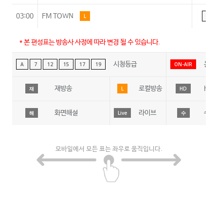
03:00
FM TOWN
L
A
* 본 편성표는 방송사 사정에 따라 변경 될 수 있습니다.
시청등급
온에
A
7
12
15
17
19
ON-AIR
재방송
로컬방송
HD
재
L
HD
화면해설
라이브
수어
해
Live
수
모바일에서 모든 표는 좌우로 움직입니다.