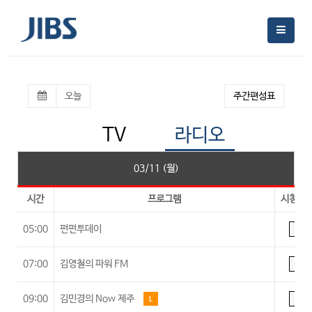
오늘
주간편성표
TV
라디오
03/11 (월)
시간
프로그램
시청등
05:00
펀펀투데이
A
07:00
김영철의 파워 FM
A
09:00
김민경의 Now 제주
L
A