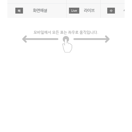
화면해설
라이브
수어
해
Live
수
모바일에서 모든 표는 좌우로 움직입니다.