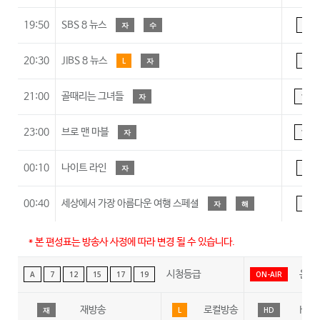
19:50
SBS 8 뉴스
자
수
A
20:30
JIBS 8 뉴스
L
자
A
21:00
골때리는 그녀들
자
15
23:00
브로 맨 마블
자
15
00:10
나이트 라인
자
A
00:40
세상에서 가장 아름다운 여행 스페셜
자
해
A
* 본 편성표는 방송사 사정에 따라 변경 될 수 있습니다.
시청등급
온에
A
7
12
15
17
19
ON-AIR
재방송
로컬방송
HD
재
L
HD