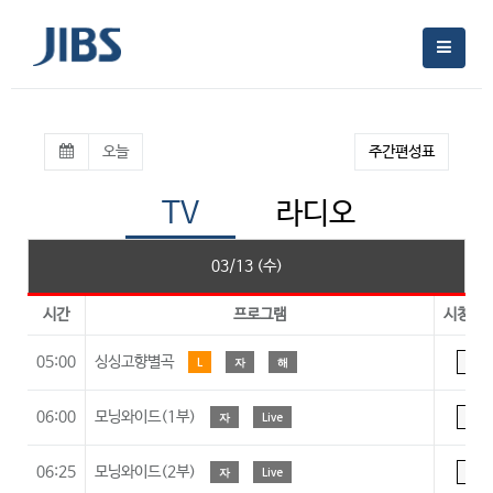
오늘
주간편성표
TV
라디오
03/13 (수)
시간
프로그램
시청등
05:00
싱싱고향별곡
L
자
해
A
06:00
모닝와이드(1부)
자
Live
A
06:25
모닝와이드(2부)
자
Live
A