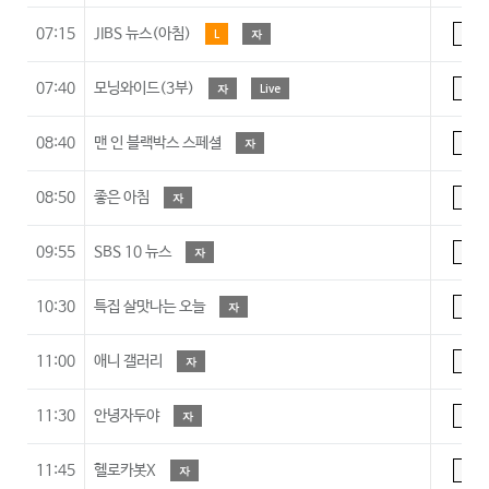
07:15
JIBS 뉴스(아침)
L
자
A
07:40
모닝와이드(3부)
자
Live
A
08:40
맨 인 블랙박스 스페셜
자
A
08:50
좋은 아침
자
A
09:55
SBS 10 뉴스
자
A
10:30
특집 살맛나는 오늘
자
A
11:00
애니 갤러리
자
A
11:30
안녕자두야
자
7
11:45
헬로카봇X
자
7