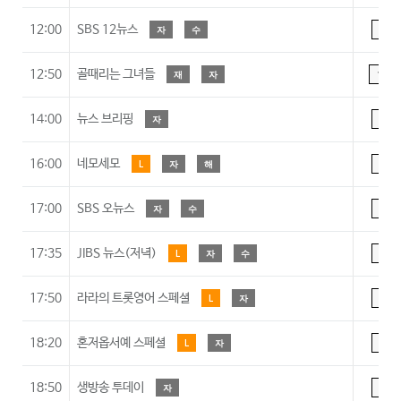
12:00
SBS 12뉴스
자
수
A
12:50
골때리는 그녀들
재
자
15
14:00
뉴스 브리핑
자
A
16:00
네모세모
L
자
해
A
17:00
SBS 오뉴스
자
수
A
17:35
JIBS 뉴스(저녁)
L
자
수
A
17:50
라라의 트롯영어 스페셜
L
자
A
18:20
혼저옵서예 스페셜
L
자
A
18:50
생방송 투데이
자
A