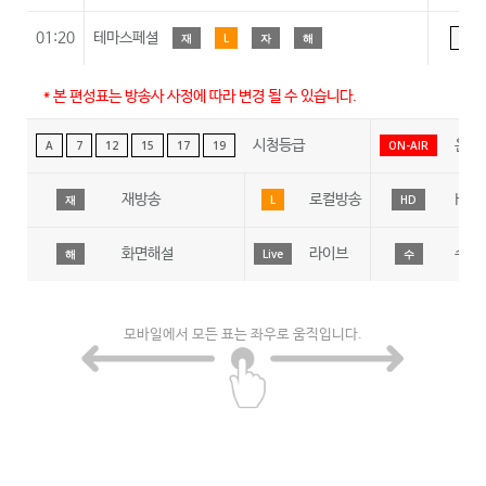
01:20
테마스페셜
재
L
자
해
A
* 본 편성표는 방송사 사정에 따라 변경 될 수 있습니다.
시청등급
온에
A
7
12
15
17
19
ON-AIR
재방송
로컬방송
HD
재
L
HD
화면해설
라이브
수어
해
Live
수
모바일에서 모든 표는 좌우로 움직입니다.