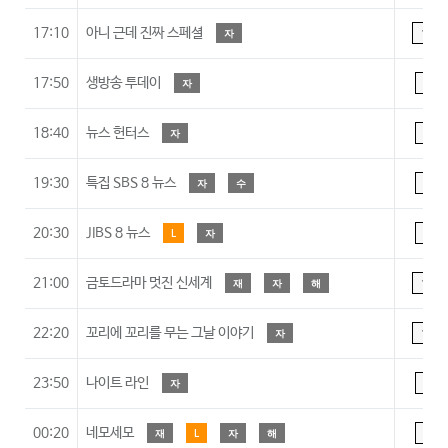
17:10
아니 근데 진짜 스페셜
자
15
17:50
생방송 투데이
자
A
18:40
뉴스 헌터스
자
A
19:30
특집 SBS 8 뉴스
자
수
A
20:30
JIBS 8 뉴스
L
자
A
21:00
금토드라마 멋진 신세계
재
자
해
15
22:20
꼬리에 꼬리를 무는 그날 이야기
자
15
23:50
나이트 라인
자
A
00:20
네모세모
재
L
자
해
A