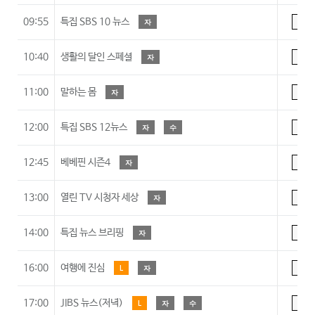
09:55
특집 SBS 10 뉴스
자
A
10:40
생활의 달인 스페셜
자
A
11:00
말하는 몸
자
A
12:00
특집 SBS 12뉴스
자
수
A
12:45
베베핀 시즌4
자
A
13:00
열린 TV 시청자 세상
자
A
14:00
특집 뉴스 브리핑
자
A
16:00
여행에 진심
L
자
A
17:00
JIBS 뉴스(저녁)
L
자
수
A