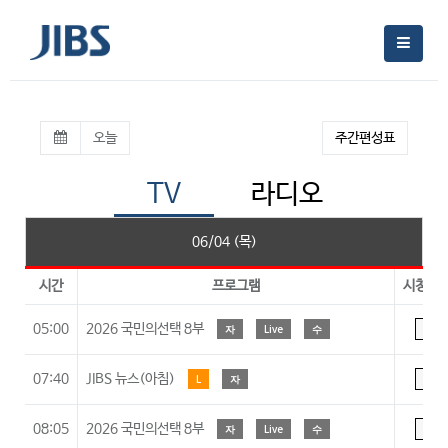
오늘
주간편성표
TV
라디오
06/04 (목)
시간
프로그램
시청등
05:00
2026 국민의선택 8부
자
Live
수
A
07:40
JIBS 뉴스(아침)
L
자
A
08:05
2026 국민의선택 8부
자
Live
수
A