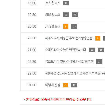
19:00
뉴스 헌터스
자
19:50
SBS 8 뉴스
자
수
20:30
JIBS 8 뉴스
L
자
20:50
제주도지사 위성곤 후보 선거방송연설
L
21:00
수목드라마 오늘도 매진했습니다
자
해
22:20
금토드라마 멋진 신세계 5~6회 정주행
자
22:50
제9회 전국동시지방선거 서울시장 후보 초청 
01:00
여행에 진심
L
자
* 본 편성표는 방송사 사정에 따라 변경 될 수 있습니다.