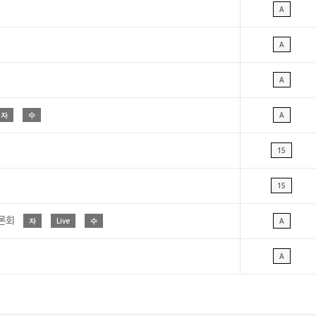
A
A
A
자
수
A
15
15
토론회
자
Live
수
A
A