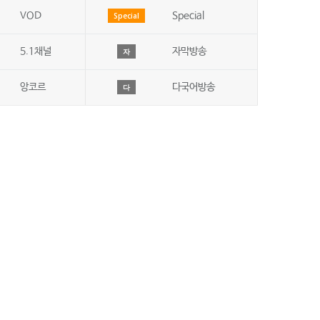
VOD
Special
Special
5.1채널
자막방송
자
앙코르
다국어방송
다