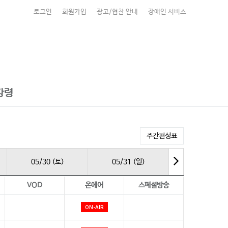
로그인
회원가입
광고/협찬 안내
장애인 서비스
강령
주간편성표
05/30 (토)
05/31 (일)
VOD
온에어
스페셜방송
ON-AIR