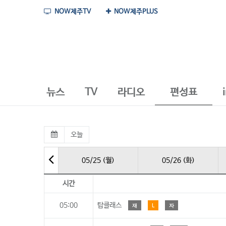
NOW제주TV
NOW제주PLUS
뉴스
TV
라디오
편성표
오늘
05/25 (월)
05/26 (화)
시간
05:00
탑클래스
재
L
자