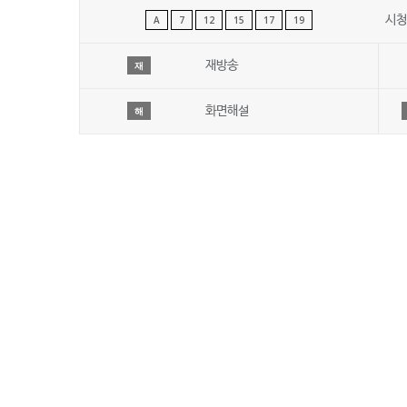
시청
A
7
12
15
17
19
재방송
재
화면해설
해