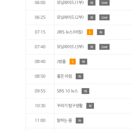
06:00
모닝와이드(1부)
자
Live
06:25
모닝와이드(2부)
자
Live
07:15
JIBS 뉴스(아침)
L
자
07:40
모닝와이드(3부)
자
Live
08:40
J방플
L
자
08:50
좋은 아침
자
09:55
SBS 10 뉴스
자
10:30
꾸러기 탐구생활
자
11:00
말하는 몸
자