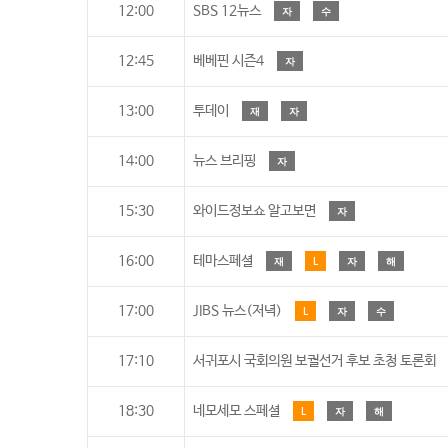
12:00
SBS 12뉴스
자
수
12:45
베베핀 시즌4
자
13:00
투데이
재
자
14:00
뉴스 브리핑
자
15:30
와이드정보쇼 알고보면
자
16:00
테마스페셜
재
L
자
해
17:00
JIBS 뉴스(저녁)
L
자
수
17:10
서귀포시 국회의원 보궐선거 후보 초청 토론회
18:30
네모세모 스페셜
L
자
해