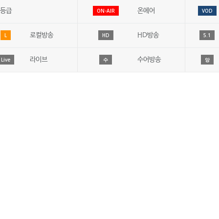
등급
온에어
ON-AIR
VOD
로컬방송
HD방송
L
HD
5.1
라이브
수어방송
Live
수
앙