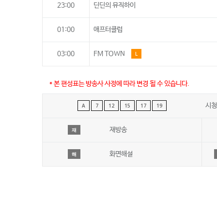
23:00
딘딘의 뮤직하이
01:00
애프터클럽
03:00
FM TOWN
L
* 본 편성표는 방송사 사정에 따라 변경 될 수 있습니다.
시청
A
7
12
15
17
19
재방송
재
화면해설
해