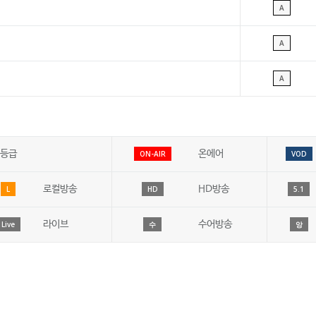
A
A
A
등급
온에어
ON-AIR
VOD
로컬방송
HD방송
L
HD
5.1
라이브
수어방송
Live
수
앙