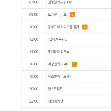
07:00
김영철의 파워 FM
09:00
요망진 라디오
L
10:00
장성규의 라디오를 틀자
L
12:00
12시엔 주현영
14:00
두시탈출 컬투쇼
16:00
이정민의 All4U
L
18:00
박소현의 러브게임
20:00
영스트리트
22:00
배성재의 텐