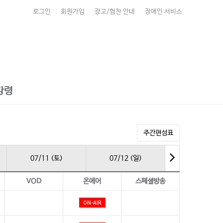
로그인
회원가입
광고/협찬 안내
장애인 서비스
강령
주간편성표
07/11 (토)
07/12 (일)
VOD
온에어
스페셜방송
ON-AIR