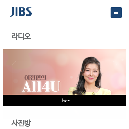
라디오
메뉴
사진방