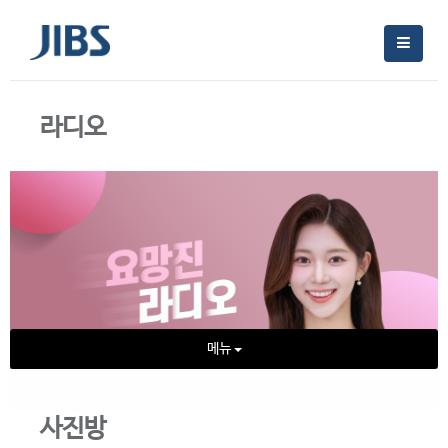
라디오
메뉴
사진방