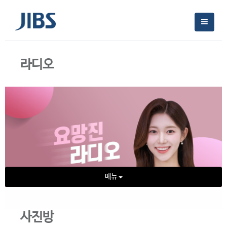
라디오
메뉴
사진방