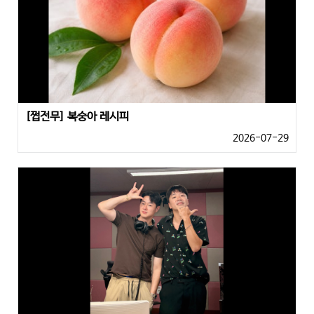
[쩝전무] 복숭아 레시피
2026-07-29