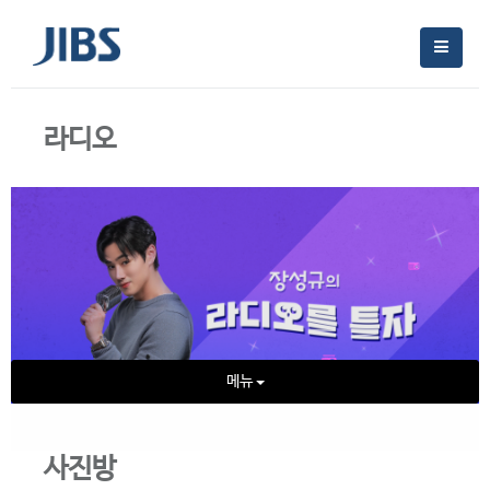
라디오
메뉴
사진방