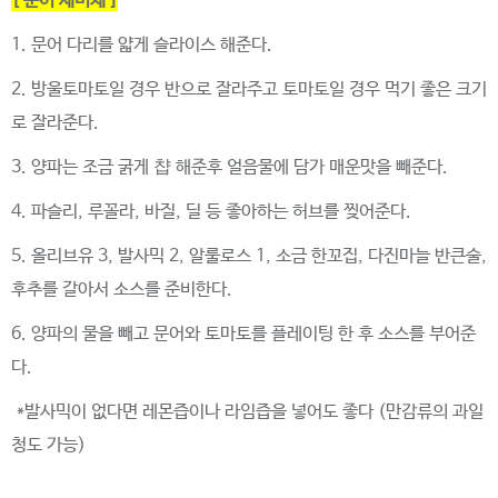
[
문어 세비체
]
1.
문어 다리를 얇게 슬라이스 해준다
.
2.
방울토마토일 경우 반으로 잘라주고 토마토일 경우 먹기 좋은 크기
로 잘라준다
.
3.
양파는 조금 굵게 챱 해준후 얼음물에 담가 매운맛을 빼준다
.
4.
파슬리
,
루꼴라
,
바질
,
딜 등 좋아하는 허브를 찢어준다
.
5.
올리브유
3,
발사믹
2,
알룰로스
1,
소금 한꼬집
,
다진마늘 반큰술
,
후추를 갈아서 소스를 준비한다
.
6.
양파의 물을 빼고 문어와 토마토를 플레이팅 한 후 소스를 부어준
다
.
*
발사믹이 없다면 레몬즙이나 라임즙을 넣어도 좋다
(
만감류의 과일
청도 가능
)