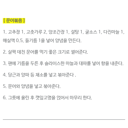
[
문어볶음
]
1.
고추장
1,
고춧가루
2,
양조간장
1,
설탕
1,
굴소스
1,
다진마늘
1,
매실액
0.5,
들기름
1
을 넣어 양념을 만든다
.
2.
살짝 데친 문어를 먹기 좋은 크기로 썰어준다
.
3.
팬에 기름을 두른 후 슬라이스한 마늘과 대파를 넣어 향을 내준다
.
4.
당근과 양파 등 채소를 넣고 볶아준다
.
5.
문어와 양념을 넣고 볶아준다
.
6.
그릇에 올린 후 깻잎고명을 얹어서 마무리 한다
.