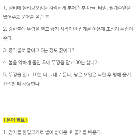
1. 냄비에 올리브오일을 자작하게 부어준 후 마늘
,
타임
,
월계수잎을
넣어주고 문어를 올린 후
2. 강한불에 뚜껑을 열고 끓기 시작하면 집게를 이용해 조심히 뒤집어
준다
.
3. 중약불로 줄이고
5
분 정도 끓이다가
4. 불을 약하게 줄인 후에 뚜껑을 닫고
30
분 삶다가
5. 뚜껑을 열고
10
분 더 그대로 둔다
.
남은 오일은 식힌 후 병에 옮겨
요리할 때 사용한다
.
[
문어 뽈보
]
1.
감자를 한입크기로 썰어 삶아준 후 물기를 빼준다
.