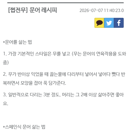
[쩝전무] 문어 레시피
2026-07-07 11:40:23.0
*문어를 삶는 법
1. 가장 기본적인 스타일은 무를 넣고
(
무는 문어의 연육작용을 도와
줌
)
2. 무가 반이상 익었을 때 끓는물에 다리부터 넣어서 넣어다 뺐다 반
복하면서 모양을 잡아 푹 담가준다.
3. 일반적으로 다리는
3
분 정도
,
머리는 그 2배 이상 삶아주면 좋아
요.
*스페인식 문어 삶는 법