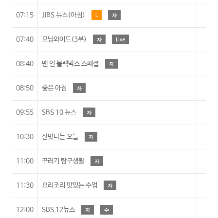
07:15
JIBS 뉴스(아침)
L
자
A
07:40
모닝와이드(3부)
자
Live
A
08:40
맨 인 블랙박스 스페셜
자
A
08:50
좋은 아침
자
A
09:55
SBS 10 뉴스
자
A
10:30
살맛나는 오늘
자
A
11:00
꾸러기 탐구생활
자
7
11:30
요리조리 맛있는 수업
자
7
12:00
SBS 12뉴스
자
수
A