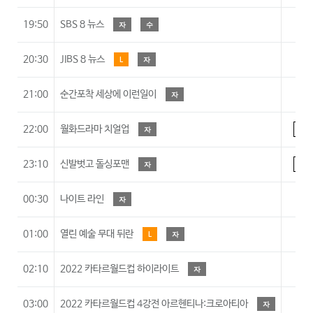
19:50
SBS 8 뉴스
자
수
A
20:30
JIBS 8 뉴스
L
자
A
21:00
순간포착 세상에 이런일이
자
A
22:00
월화드라마 치얼업
자
15
23:10
신발벗고 돌싱포맨
자
15
00:30
나이트 라인
자
A
01:00
열린 예술 무대 뒤란
L
자
A
02:10
2022 카타르월드컵 하이라이트
자
A
03:00
2022 카타르월드컵 4강전 아르헨티나:크로아티아
자
A