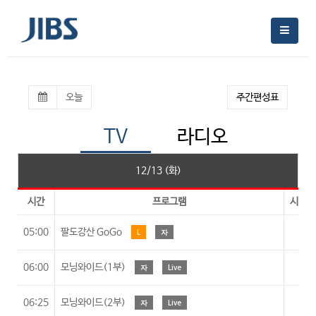
오늘
주간편성표
TV
라디오
12/13 (화)
시간
프로그램
시청등
05:00
팔도강산 GoGo
L
자
A
06:00
모닝와이드(1부)
자
Live
A
06:25
모닝와이드(2부)
자
Live
A