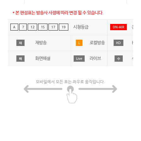
* 본 편성표는 방송사 사정에 따라 변경 될 수 있습니다.
시청등급
온에
A
7
12
15
17
19
ON-AIR
재방송
로컬방송
HD
재
L
HD
화면해설
라이브
수어
해
Live
수
모바일에서 모든 표는 좌우로 움직입니다.