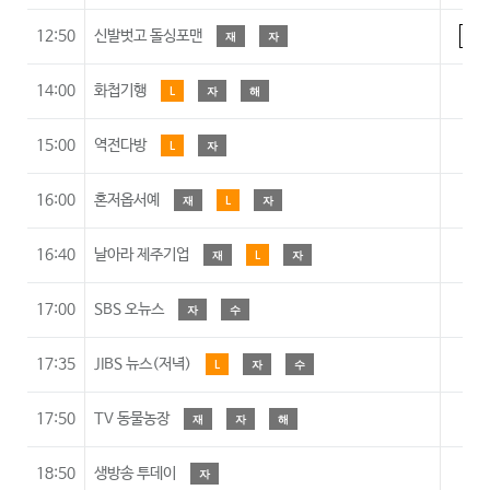
12:50
신발벗고 돌싱포맨
재
자
15
14:00
화첩기행
L
자
해
A
15:00
역전다방
L
자
A
16:00
혼저옵서예
재
L
자
A
16:40
날아라 제주기업
재
L
자
A
17:00
SBS 오뉴스
자
수
A
17:35
JIBS 뉴스(저녁)
L
자
수
A
17:50
TV 동물농장
재
자
해
A
18:50
생방송 투데이
자
A