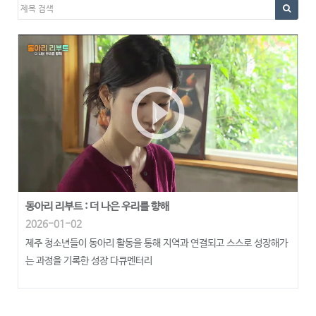
play_circle_outline
동아리 리부트 : 더 나은 우리를 향해
2026-01-02
제주 청소년들이 동아리 활동을 통해 지역과 연결되고 스스로 성장해가
는 과정을 기록한 성장 다큐멘터리