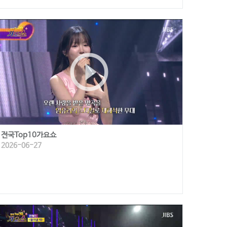
play_circle_outline
전국Top10가요쇼
2026-06-27