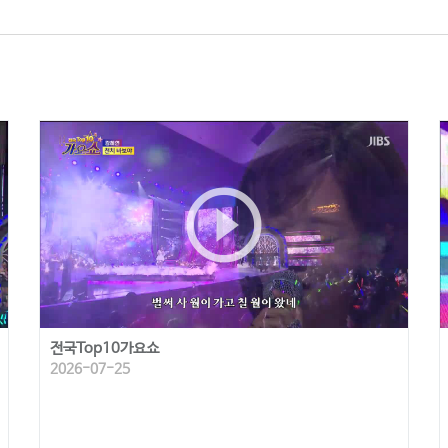
play_circle_outline
전국Top10가요쇼
2026-07-25