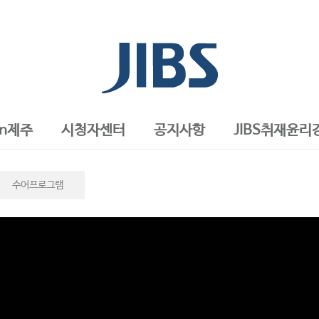
in제주
시청자센터
공지사항
JIBS취재윤리
수어프로그램