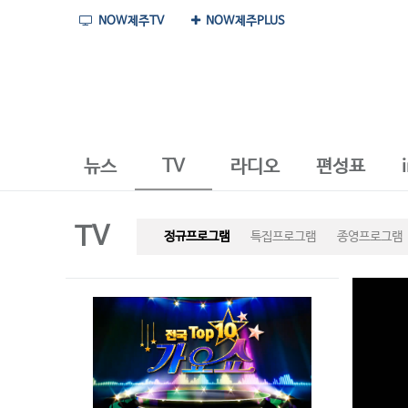
NOW제주TV
NOW제주PLUS
뉴스
TV
라디오
편성표
TV
정규프로그램
특집프로그램
종영프로그램