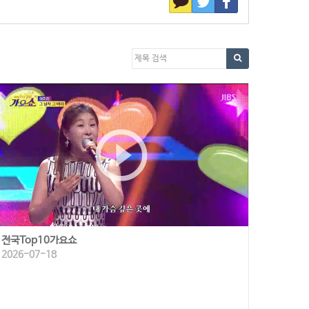
play_circle_outline
전국Top10가요쇼
2026-07-18