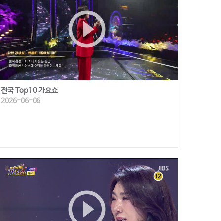
play_circle_outline
전국 Top10 가요쇼
2026-06-06
play_circle_outline