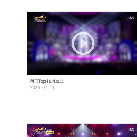
play_circle_outline
전국Top10가요쇼
2026-07-11