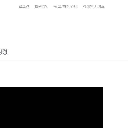
로그인
회원가입
광고/협찬 안내
장애인 서비스
강령