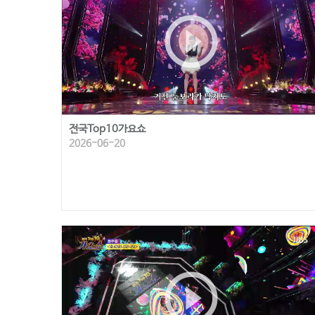
play_circle_outline
전국Top10가요쇼
2026-06-20
play_circle_outline