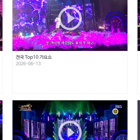
play_circle_outline
전국 Top10 가요쇼
2026-06-13
play_circle_outline