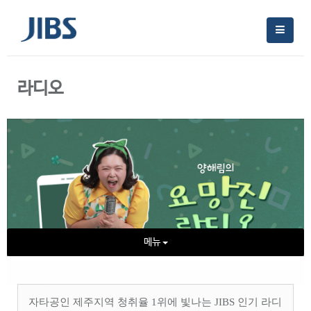
라디오
메뉴
자타공인 제주지역 청취율
1
위에 빛나는
JIBS
인기 라디