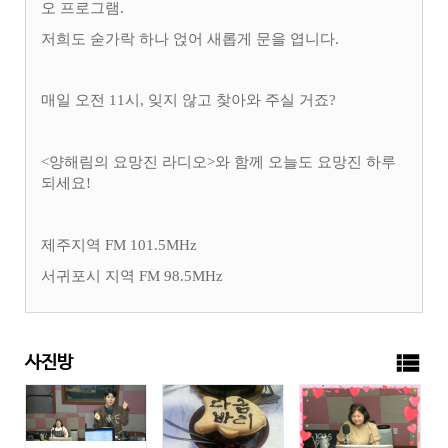
오 프로그램
.
저희도 숟가락 하나 얹어 새롭게 문을 엽니다
.
매일 오전
11
시
,
잊지 않고 찾아와 주실 거죠
?
<양해림의 요망진 라디오
>
와 함께 오늘도 요망진 하루
되세요
!
제주지역
FM 101.5MHz
서귀포시 지역
FM 98.5MHz
view_list
사진방