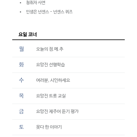
청취자 사연
인생은 넌센스 - 넌센스 퀴즈
요일 코너
월
오늘의 점.메.추
화
요망진 선행학습
수
여러분, 시인하세요
목
요망진 트롯 교실
금
요망진 제주어 듣기 평가
토
못다 한 이야기