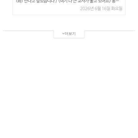
(화) 만나고 싶었습니다 / <여기 다 큰 교사가 울고 있어요> 홍지이 작가님
2026년 6월 16일 화요일
더보기