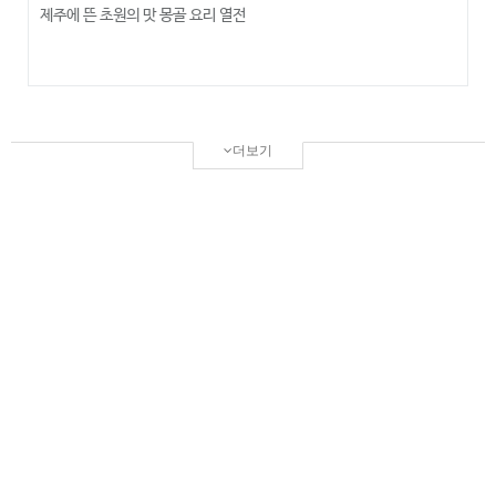
제주에 뜬 초원의 맛 몽골 요리 열전
더보기