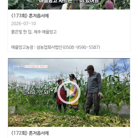
<173회> 혼저옵서예
2026-07-10
붉은빛 한 입, 제주 애플망고
애플망고농장 : 섬농업회사법인(0508-9590-5587)
play_circle_outline
<172회> 혼저옵서예