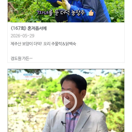
<167회> 혼저옵서예
2026-05-29
제주산 보양이 더덕! 오리 주물럭&닭백숙
경도원 가든
제주특별자치도 제주시 특별자치도, 조천읍 교래4길 20-11
전화번호: 064-782-0356
play_circle_outline