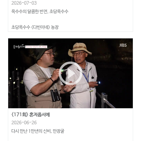
2026-07-03
옥수수의 달콤한 반전, 초당옥수수
초당옥수수 <다빈이네> 농장
play_circle_outline
<171회> 혼저옵서예
2026-06-26
다시 만난 1만년의 신비, 만장굴