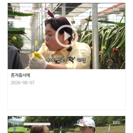
play_circle_outline
혼저옵서예
2026-08-07