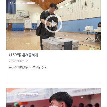
play_circle_outline
<169회> 혼저옵서예
2026-06-12
공정선거참관단이 본 지방선거