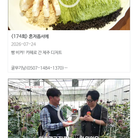
<174회> 혼저옵서예
2026-07-24
빵 비켜! 카페로 간 제주 디저트
굴무기낭(0507-1484-1370)
제주촐왓(0507-1337-4397)
play_circle_outline