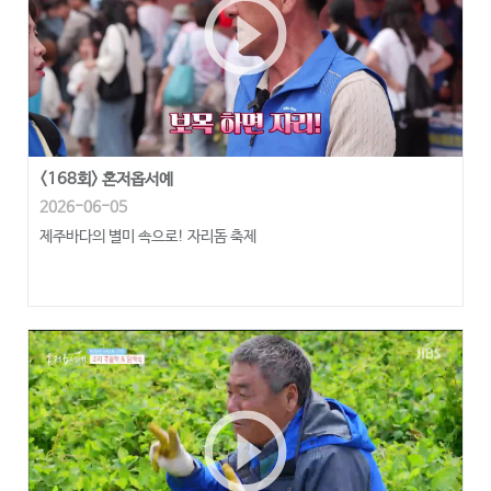
play_circle_outline
<168회> 혼저옵서예
2026-06-05
제주바다의 별미 속으로! 자리돔 축제
play_circle_outline