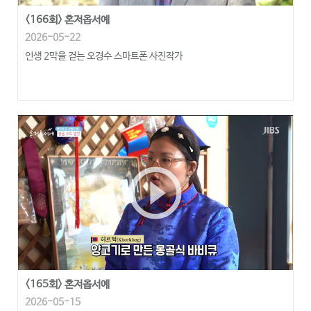
<166회> 혼저옵서예
2026-05-22
인생 2막을 걷는 오경수 스마트폰 사진작가
play_circle_outline
<165회> 혼저옵서예
2026-05-15