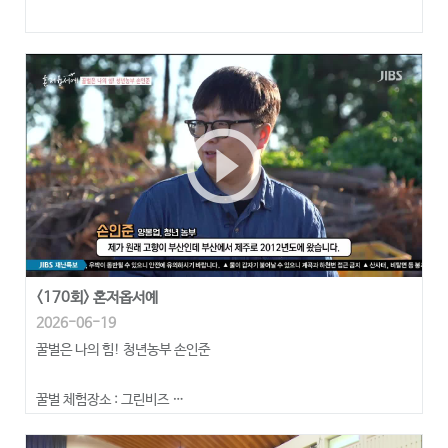
play_circle_outline
<170회> 혼저옵서예
2026-06-19
꿀벌은 나의 힘! 청년농부 손인준
꿀벌 체험장소 : 그린비즈
https://greenbees.kr/