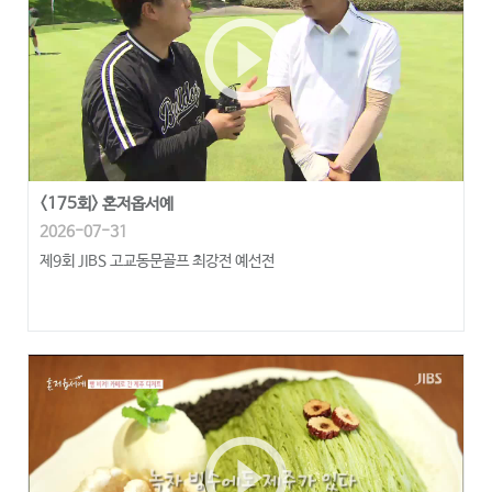
play_circle_outline
<175회> 혼저옵서예
2026-07-31
제9회 JIBS 고교동문골프 최강전 예선전
play_circle_outline