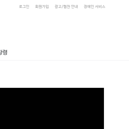
로그인
회원가입
광고/협찬 안내
장애인 서비스
강령