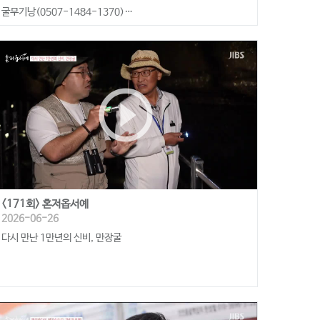
굴무기낭(0507-1484-1370)
제주촐왓(0507-1337-4397)
play_circle_outline
<171회> 혼저옵서예
2026-06-26
다시 만난 1만년의 신비, 만장굴