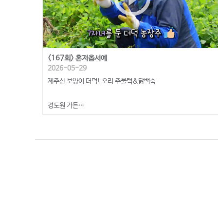
<167회> 혼저옵서예
2026-05-29
제주산 보양이 더덕! 오리 주물럭&닭백숙
경도원 가든
제주특별자치도 제주시 특별자치도, 조천읍 교래4길 20-11
전화번호: 064-782-0356