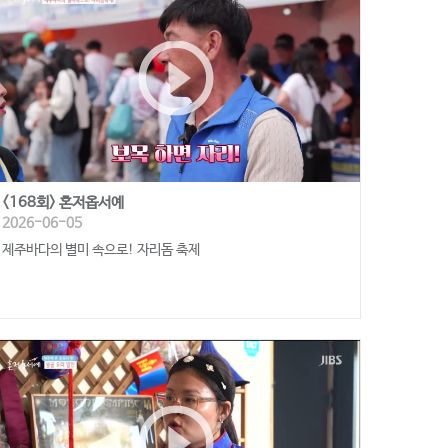
play_circle_outline
<168회> 혼저옵서예
2026-06-05
제주바다의 별미 속으로! 자리돔 축제
play_circle_outline