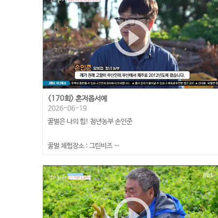
play_circle_outline
<170회> 혼저옵서예
2026-06-19
꿀벌은 나의 힘! 청년농부 손인준
꿀벌 체험장소 : 그린비즈
https://greenbees.kr/
play_circle_outline