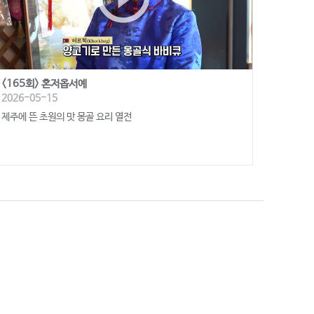
<165회> 혼저옵서예
2026-05-15
제주에 뜬 초원의 맛 몽골 요리 열전