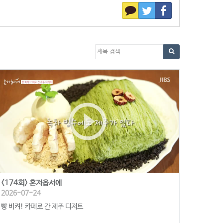
play_circle_outline
<174회> 혼저옵서예
2026-07-24
빵 비켜! 카페로 간 제주 디저트