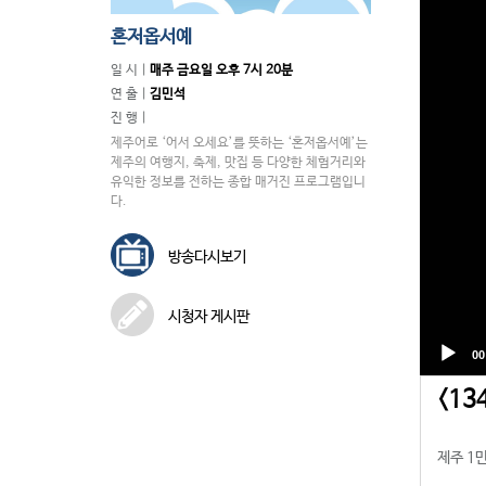
혼저옵서예
일 시 |
매주 금요일 오후 7시 20분
연 출 |
김민석
진 행 |
제주어로 ‘어서 오세요’를 뜻하는 ‘혼저옵서예’는
제주의 여행지, 축제, 맛집 등 다양한 체험거리와
유익한 정보를 전하는 종합 매거진 프로그램입니
다.
방송다시보기
시청자 게시판
<1
제주 1