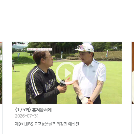
play_circle_outline
<175회> 혼저옵서예
2026-07-31
제9회 JIBS 고교동문골프 최강전 예선전