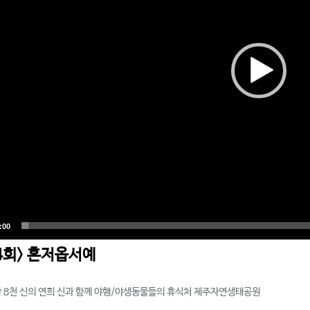
34회> 혼저옵서예
만 8천 신의 연희 신과 함께 야행/야생동물들의 휴식처 제주자연생태공원