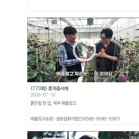
play_circle_outline
<173회> 혼저옵서예
2026-07-10
붉은빛 한 입, 제주 애플망고
애플망고농장 : 섬농업회사법인(0508-9590-5587)