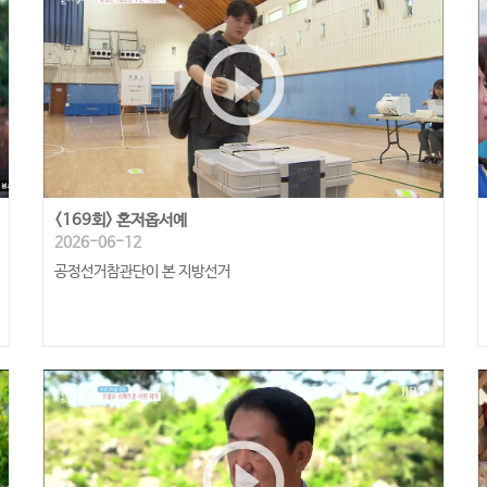
play_circle_outline
<169회> 혼저옵서예
2026-06-12
공정선거참관단이 본 지방선거
play_circle_outline