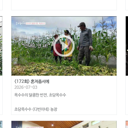
play_circle_outline
<172회> 혼저옵서예
2026-07-03
옥수수의 달콤한 반전, 초당옥수수
초당옥수수 <다빈이네> 농장