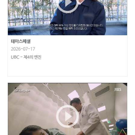
play_circle_outline
테마스페셜
2026-07-17
UBC - 제4의 엔진
play_circle_outline