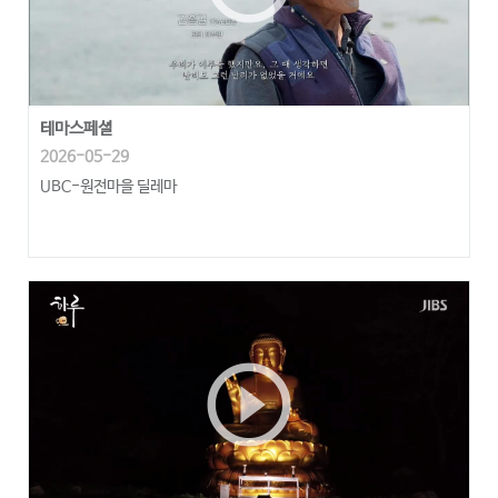
테마스페셜
2026-05-29
UBC-원전마을 딜레마
play_circle_outline