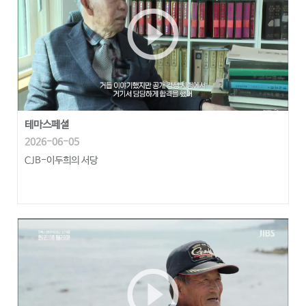
play_circle_outline
테마스페셜
2026-06-05
CJB-이두희의 서당
play_circle_outline