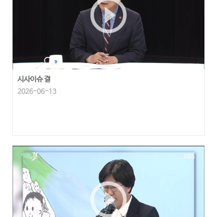
play_circle_outline
시사이슈 결
2026-06-13
play_circle_outline