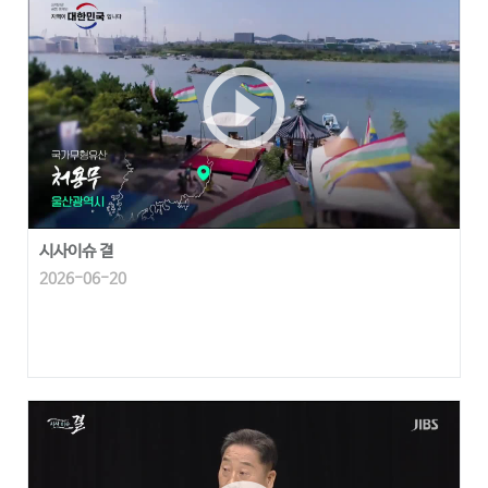
play_circle_outline
시사이슈 결
2026-06-20