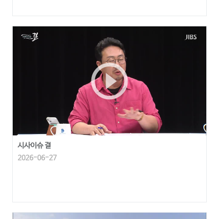
play_circle_outline
시사이슈 결
2026-06-27