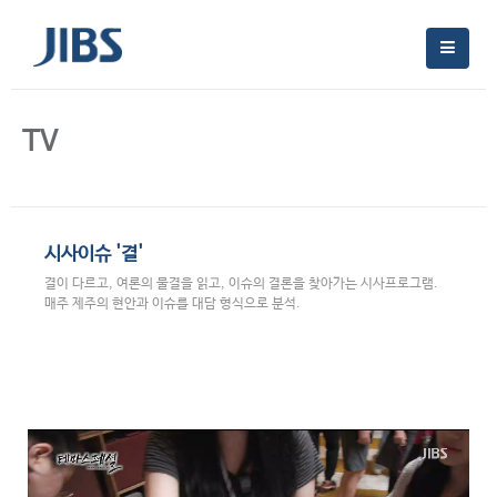
TV
시사이슈 '결'
결이 다르고, 여론의 물결을 읽고, 이슈의 결론을 찾아가는 시사프로그램.
매주 제주의 현안과 이슈를 대담 형식으로 분석.