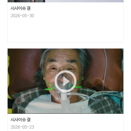
시사이슈 결
2026-05-30
play_circle_outline
시사이슈 결
2026-05-23