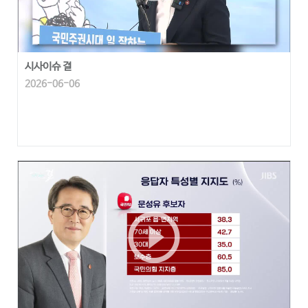
시사이슈 결
2026-06-06
play_circle_outline