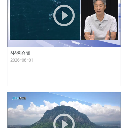
play_circle_outline
시사이슈 결
2026-08-01
play_circle_outline