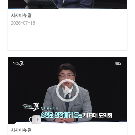
시사이슈 결
2026-07-18
play_circle_outline
시사이슈 결