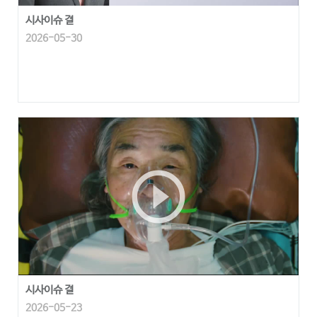
시사이슈 결
2026-05-30
play_circle_outline
시사이슈 결
2026-05-23