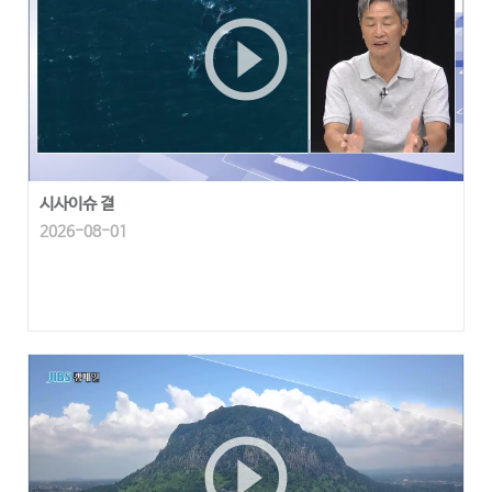
play_circle_outline
시사이슈 결
2026-08-01
play_circle_outline