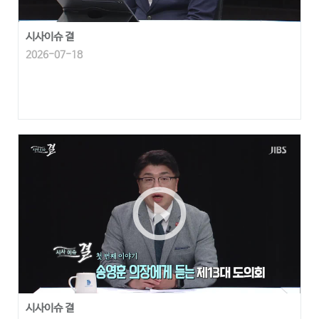
시사이슈 결
2026-07-18
play_circle_outline
시사이슈 결