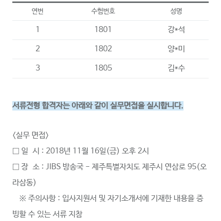
연번
수험번호
성명
1
1801
강*석
2
1802
양*미
3
1805
김*수
서류전형 합격자는 아래와 같이 실무면접을 실시합니다.
<실무 면접>
□ 일 시 : 2018년 11월 16일(금) 오후 2시
□ 장 소 : JIBS 방송국 - 제주특별자치도 제주시 연삼로 95(오
라삼동)
※ 주의사항 : 입사지원서 및 자기소개서에 기재한 내용을 증
빙할 수 있는 서류 지참