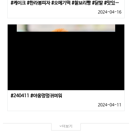
#케이크 #한라봉피자 #오메기떡 #찰보리빵 #닭발 #맛있는선물 #인증샷
2024-04-16
#240411 #야옹멍멍귀여워
2024-04-11
더보기