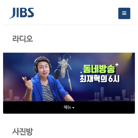
라디오
메뉴
사진방