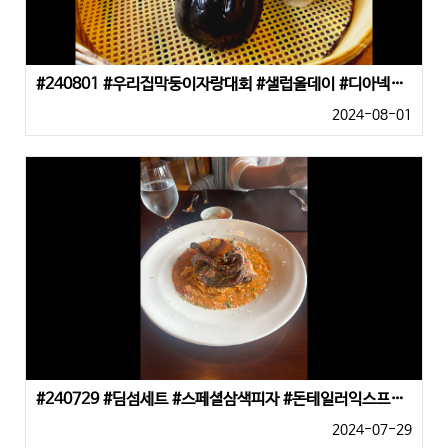
#240801 #우리집막둥이자랑대회 #샐럽올데이 #디아넥스호텔레스토랑 #딤섬
2024-08-01
#240729 #딤섬세트 #스페셜삼색피자 #돈테일러익스프레스
2024-07-29