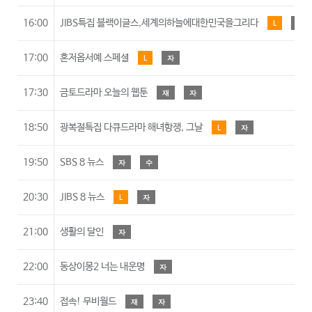
16:00
JIBS특집 블랙이글스,세계의하늘에대한민국을그리다
L
자
17:00
혼저옵서예 스페셜
L
자
17:30
금토드라마 오늘의 웹툰
재
자
18:50
광복절특집 다큐드라마 해녀항쟁, 그날
L
자
19:50
SBS 8 뉴스
자
수
20:30
JIBS 8 뉴스
L
자
21:00
생활의 달인
자
22:00
동상이몽2 너는 내운명
자
23:40
접속! 무비월드
재
자