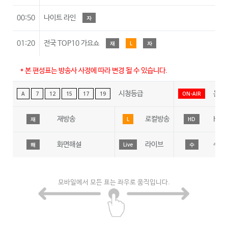
00:50
나이트 라인
자
01:20
전국 TOP10 가요쇼
재
L
자
* 본 편성표는 방송사 사정에 따라 변경 될 수 있습니다.
시청등급
온에
A
7
12
15
17
19
ON-AIR
재방송
로컬방송
HD
재
L
HD
화면해설
라이브
수어
해
Live
수
모바일에서 모든 표는 좌우로 움직입니다.