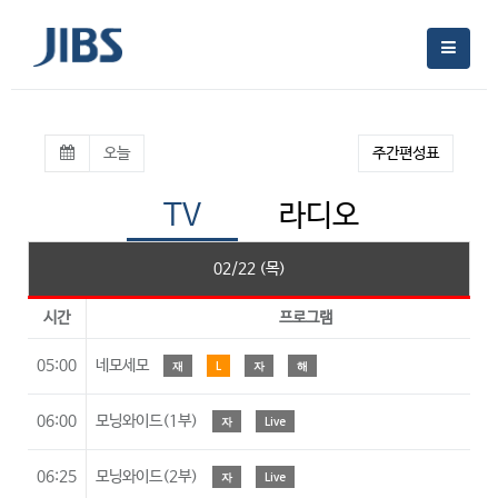
오늘
주간편성표
TV
라디오
02/22 (목)
시간
프로그램
05:00
네모세모
재
L
자
해
06:00
모닝와이드(1부)
자
Live
06:25
모닝와이드(2부)
자
Live