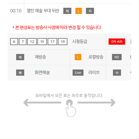
00:10
열린 예술 무대 뒤란
재
L
자
* 본 편성표는 방송사 사정에 따라 변경 될 수 있습니다.
시청등급
온에
A
7
12
15
17
19
ON-AIR
재방송
로컬방송
HD
재
L
HD
화면해설
라이브
수어
해
Live
수
모바일에서 모든 표는 좌우로 움직입니다.