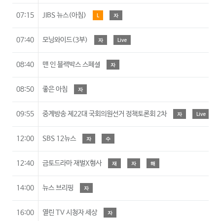
07:15
JIBS 뉴스(아침)
L
자
07:40
모닝와이드(3부)
자
Live
08:40
맨 인 블랙박스 스페셜
자
08:50
좋은 아침
자
09:55
중계방송 제22대 국회의원선거 정책토론회 2차
자
Live
12:00
SBS 12뉴스
자
수
12:40
금토드라마 재벌X형사
재
자
해
14:00
뉴스 브리핑
자
16:00
열린 TV 시청자 세상
자