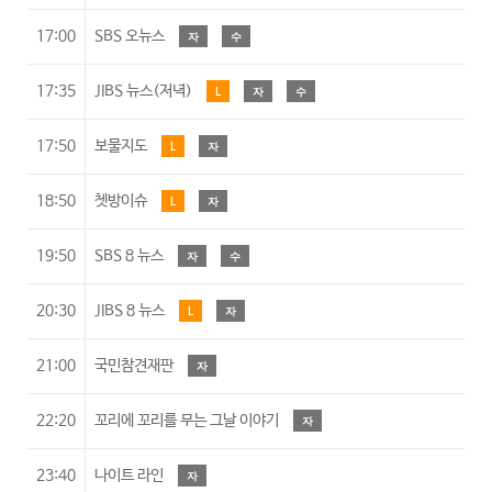
17:00
SBS 오뉴스
자
수
17:35
JIBS 뉴스(저녁)
L
자
수
17:50
보물지도
L
자
18:50
쳇방이슈
L
자
19:50
SBS 8 뉴스
자
수
20:30
JIBS 8 뉴스
L
자
21:00
국민참견재판
자
22:20
꼬리에 꼬리를 무는 그날 이야기
자
23:40
나이트 라인
자