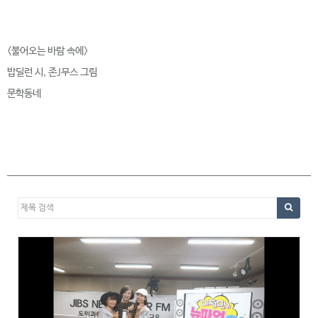
<불어오는 바람 속에>
밥딜런 시, 존J무스 그림
문학동네