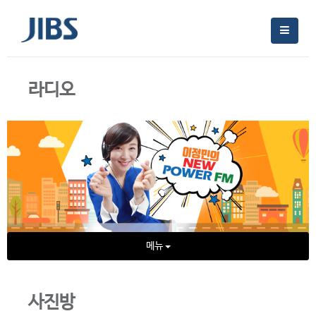
라디오
메뉴
사진방